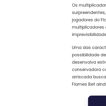
Os multiplicado
surpreendentes,
jogadores do Fl
multiplicadores
imprevisibilidad
Uma das caracte
possibilidade d
desenvolva estr
conservadora co
arriscada buscan
Flames Bet ainda