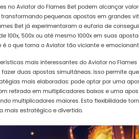
res no Aviator do Flames Bet podem alcançar valo
 transformando pequenas apostas em grandes vitó
ames Bet já experimentaram a euforia de consegui
 de 100x, 500x ou até mesmo 1000x em suas aposta
e é o que torna o Aviator tão viciante e emocionant
rísticas mais interessantes do Aviator no Flames 
e fazer duas apostas simultâneas. Isso permite qu
atégias mais elaboradas: pode optar por uma apo
m retirada em multiplicadores baixos e uma apos
do multiplicadores maiores. Esta flexibilidade torn
 mais estratégico e divertido.