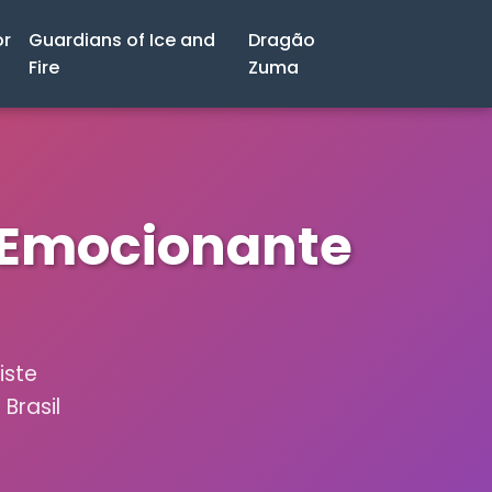
or
Guardians of Ice and
Dragão
Fire
Zuma
s Emocionante
iste
Brasil