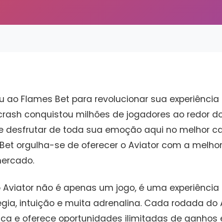
u ao Flames Bet para revolucionar sua experiência 
e crash conquistou milhões de jogadores ao redor 
 desfrutar de toda sua emoção aqui no melhor ca
s Bet orgulha-se de oferecer o Aviator com a melho
ercado.
o Aviator não é apenas um jogo, é uma experiênci
gia, intuição e muita adrenalina. Cada rodada do 
ica e oferece oportunidades ilimitadas de ganhos e