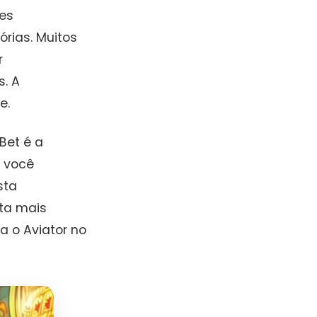
res
rias. Muitos
r
s. A
e.
Bet é a
e você
sta
ta mais
a o Aviator no