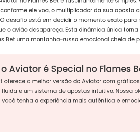
viator no Flames Bet é fascinantemente simples:
, conforme ele voa, o multiplicador da sua aposta
O desafio está em decidir o momento exato para r
e o avião desapareça. Esta dinâmica única torna
es Bet uma montanha-russa emocional cheia de po
 o Aviator é Special no Flames B
t oferece a melhor versão do Aviator com gráficos
 fluida e um sistema de apostas intuitivo. Nossa 
 você tenha a experiência mais autêntica e emoc