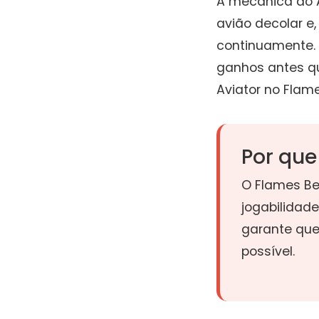
A mecânica do A
avião decolar e
continuamente. 
ganhos antes qu
Aviator no Flam
Por que
O Flames Be
jogabilidade
garante que
possível.