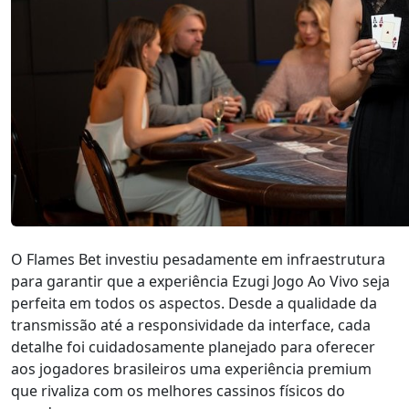
O Flames Bet investiu pesadamente em infraestrutura
para garantir que a experiência Ezugi Jogo Ao Vivo seja
perfeita em todos os aspectos. Desde a qualidade da
transmissão até a responsividade da interface, cada
detalhe foi cuidadosamente planejado para oferecer
aos jogadores brasileiros uma experiência premium
que rivaliza com os melhores cassinos físicos do