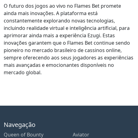
O futuro dos jogos ao vivo no Flames Bet promete
ainda mais inovações. A plataforma está
constantemente explorando novas tecnologias,
incluindo realidade virtual e inteligência artificial, para
aprimorar ainda mais a experiência Ezugi. Estas
inovações garantem que o Flames Bet continue sendo
pioneiro no mercado brasileiro de cassinos online,
sempre oferecendo aos seus jogadores as experiências
mais avançadas e emocionantes disponíveis no
mercado global.
Navegação
Queen of Bounty
Aviator