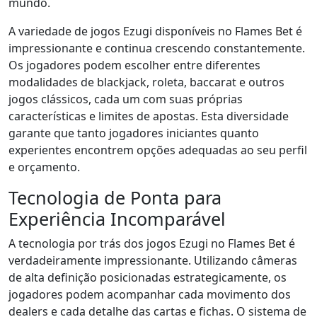
mundo.
A variedade de jogos Ezugi disponíveis no Flames Bet é
impressionante e continua crescendo constantemente.
Os jogadores podem escolher entre diferentes
modalidades de blackjack, roleta, baccarat e outros
jogos clássicos, cada um com suas próprias
características e limites de apostas. Esta diversidade
garante que tanto jogadores iniciantes quanto
experientes encontrem opções adequadas ao seu perfil
e orçamento.
Tecnologia de Ponta para
Experiência Incomparável
A tecnologia por trás dos jogos Ezugi no Flames Bet é
verdadeiramente impressionante. Utilizando câmeras
de alta definição posicionadas estrategicamente, os
jogadores podem acompanhar cada movimento dos
dealers e cada detalhe das cartas e fichas. O sistema de