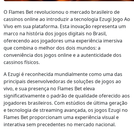
O Flames Bet revolucionou o mercado brasileiro de
cassinos online ao introduzir a tecnologia Ezugi Jogo Ao
Vivo em sua plataforma. Esta inovação representa um
marco na história dos jogos digitais no Brasil,
oferecendo aos jogadores uma experiência imersiva
que combina o melhor dos dois mundos: a
conveniência dos jogos online e a autenticidade dos
cassinos físicos.
A Ezugi é reconhecida mundialmente como uma das
principais desenvolvedoras de soluções de jogos ao
vivo, e sua presença no Flames Bet eleva
significativamente o padrão de qualidade oferecido aos
jogadores brasileiros. Com estúdios de última geração
e tecnologia de streaming avançada, os jogos Ezugi no
Flames Bet proporcionam uma experiência visual e
interativa sem precedentes no mercado nacional.