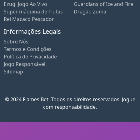
Ezugi Jogo Ao Vivo
Guardians of Ice and Fire
Super máquina de frutas
Dragão Zuma
Rei Macaco Pescador
Informações Legais
Sobre Nós
Termos e Condições
Política de Privacidade
Jogo Responsável
Sitemap
© 2024 Flames Bet. Todos os direitos reservados. Jogue
com responsabilidade.